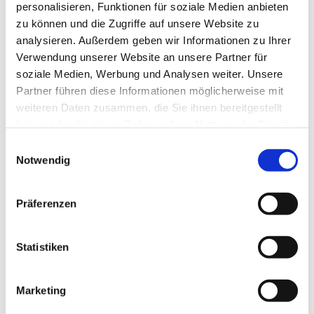
personalisieren, Funktionen für soziale Medien anbieten
zu können und die Zugriffe auf unsere Website zu
Die aktuellen Anmeldebedingungen (AGB)
analysieren. Außerdem geben wir Informationen zu Ihrer
und Gebüren entnehmen Sie Bitte auf der
Verwendung unserer Website an unsere Partner für
soziale Medien, Werbung und Analysen weiter. Unsere
Homepage von Windelfrei.
Partner führen diese Informationen möglicherweise mit
Die Anmeldung für den
weiteren Daten zusammen, die Sie ihnen bereitgestellt
Windelfreikurs erfolgt über die Homepage
haben oder die sie im Rahmen Ihrer Nutzung der Dienste
gesammelt haben.
Einwilligungsauswahl
von Windelfrei. Nach der erfolgreichen
Notwendig
Anmeldung erhalten Sie eine
Anmeldebestätigung per Mail. Sollten Sie
Präferenzen
diese Anmeldebestätigung nicht erhalten,
überprüfen Sie ihren Spamordner oder
Statistiken
nehmen mit Windelfrei Kontakt auf.
Marketing
mamicoach@leonina-frei-geborgen.com