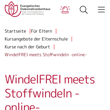
Zum Inhalt springen
Hauptn
Me
Notfall
Breadcrumb
Startseite
Für Eltern
Kursangebote der Elternschule
Kurse nach der Geburt
WindelFREI meets Stoffwindeln -online-
WindelFREI meets
Stoffwindeln -
online-