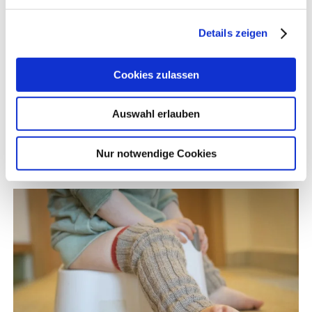
Windelfrei Homepage
Details zeigen
Abmeldung und Stornierungsregelung
Cookies zulassen
finden Sie in der Homepage von Janina Pohle,
Auswahl erlauben
Windelfrei
Nur notwendige Cookies
59€ pro Person, 88€ pro Paar