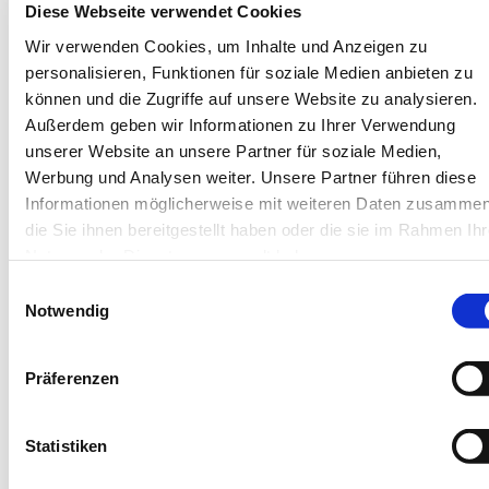
Diese Webseite verwendet Cookies
Abteilungsleiter der Klinik für Psychiatrie
Wir verwenden Cookies, um Inhalte und Anzeigen zu
und Psychotherapie an der Uniklinik Mainz.
personalisieren, Funktionen für soziale Medien anbieten zu
Die beiden letzten Stationen waren die
können und die Zugriffe auf unsere Website zu analysieren.
Tätigkeit als Pflegedirektor am Klinikum
Außerdem geben wir Informationen zu Ihrer Verwendung
unserer Website an unsere Partner für soziale Medien,
Hann. Münden und als Pflegedirektor des
Werbung und Analysen weiter. Unsere Partner führen diese
Marienhaus Klinikums Eifel an den
Informationen möglicherweise mit weiteren Daten zusammen
Standorten Bitburg und Gerolstein.
die Sie ihnen bereitgestellt haben oder die sie im Rahmen Ihr
Nutzung der Dienste gesammelt haben.
Berufsbegleitend studierte er
Einwilligungsauswahl
Betriebswirtschaftslehre an der Hochschule
Notwendig
für Technik und Wirtschaft in Berlin.
Präferenzen
„Ich freue mich darauf, meine Erfahrungen
in einem wirklich gut aufgestellten
Statistiken
Krankenhaus einzubringen, das auch noch