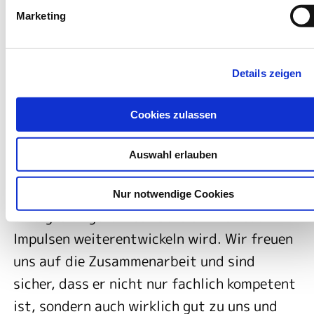
als Great Place To Work ausgezeichnet
Marketing
wurde. Gemeinsam mit meinem Team möchte
ich trotz der aktuell nicht einfachen
Details zeigen
gesundheitspolitischen Rahmenbedingungen
die Weichen für eine erfolgreiche Zukunft
Cookies zulassen
stellen“, so
. „Mit Steffen
Steffen Feldt
Feldt haben wir eine erfahrene
Auswahl erlauben
Führungskraft gewonnen, die den von Herrn
Jenny in den letzten Jahren außerordentlich
Nur notwendige Cookies
erfolgreich geführten Bereich mit neuen
Impulsen weiterentwickeln wird. Wir freuen
uns auf die Zusammenarbeit und sind
sicher, dass er nicht nur fachlich kompetent
ist, sondern auch wirklich gut zu uns und